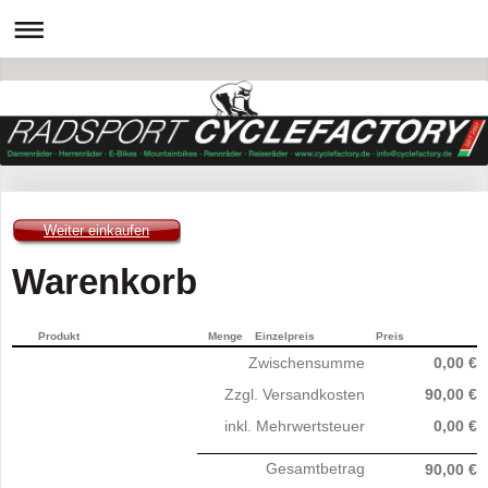
Weiter einkaufen
Warenkorb
Produkt
Menge
Einzelpreis
Preis
Zwischensumme
0,00 €
Zzgl. Versandkosten
90,00 €
inkl. Mehrwertsteuer
0,00 €
Gesamtbetrag
90,00 €