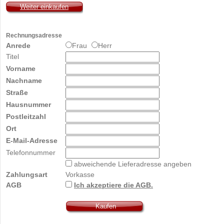
Weiter einkaufen
Rechnungsadresse
Anrede
Frau
Herr
Titel
Vorname
Nachname
Straße
Hausnummer
Postleitzahl
Ort
E-Mail-Adresse
Telefonnummer
abweichende Lieferadresse angeben
Zahlungsart
Vorkasse
AGB
Ich akzeptiere die AGB.
Kaufen