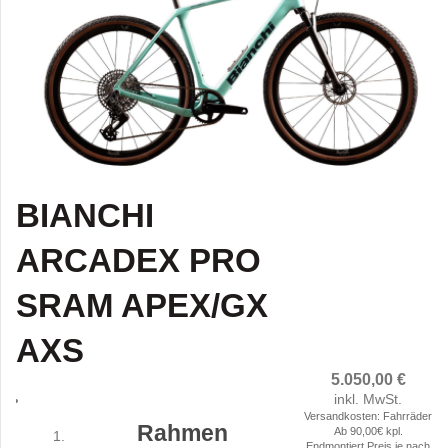
BIANCHI
ARCADEX PRO
SRAM APEX/GX
AXS
5.050,00
€
inkl. MwSt.
Versandkosten: Fahrräder
Rahmen
Ab 90,00€ kpl.
Endmontiert.Preis je nach