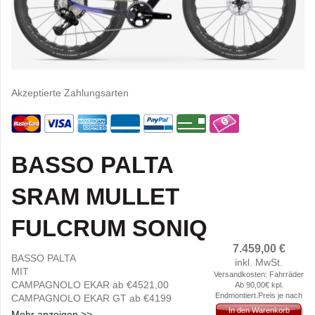
Akzeptierte Zahlungsarten
BASSO PALTA
SRAM MULLET
FULCRUM SONIQ
7.459,00
€
BASSO PALTA
inkl. MwSt.
MIT
Versandkosten: Fahrräder
CAMPAGNOLO EKAR ab €4521,00
Ab 90,00€ kpl.
Endmontiert.Preis je nach
CAMPAGNOLO EKAR GT ab €4199
Gewicht und Größe.
SHIMANO GRX 825 DI2 2X12 ab €4749,00
In den Warenkorb
Mehr anzeigen >>