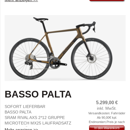
Derzeit ist es technisch
SHIMANO GRX 827 DI2 1x12 ab €4649,00
nicht möglich die
SHIMANO GRX 820 2X12 ab €4259,00
Versandkosten im
Gesamtbetrag
SHIMANO GRX 820 1X12 ab €4199,00
anzuzeigen.
SHIMANO GRX 610 2X12 ab €3599,00
SRAM MULLET 1X12 ab €6599,00
BASSO PALTA
5.299,00
€
SOFORT LIEFERBAR
inkl. MwSt.
BASSO PALTA
Versandkosten: Fahrräder
SRAM RIVAL AXS 2*12 GRUPPE
Ab 90,00€ kpl.
Endmontiert.Preis je nach
MICROTECH MX25 LAUFRADSATZ
Gewicht und Größe.
RAHMENHÖHE:L
In den Warenkorb
Mehr anzeigen >>