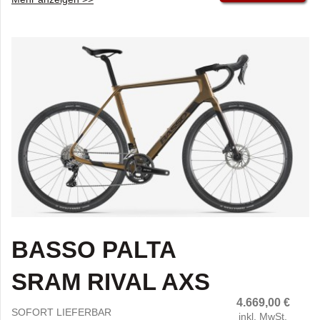
Derzeit ist es technisch
FARBE:GOLD BURN SUPER MATT
nicht möglich die
Versandkosten im
Gesamtbetrag
anzuzeigen.
BASSO PALTA
SRAM RIVAL AXS
4.669,00
€
SOFORT LIEFERBAR
inkl. MwSt.