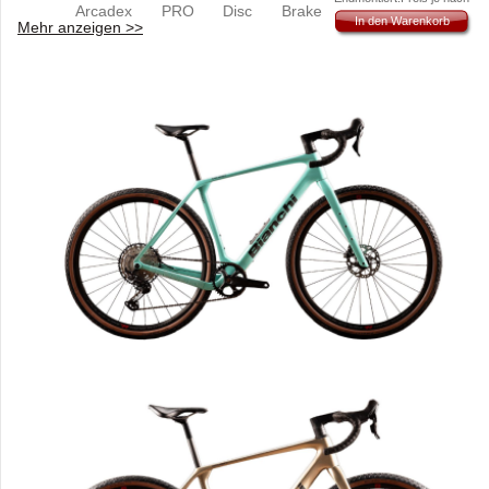
Arcadex PRO Disc Brake
Gewicht und Größe.
In den Warenkorb
Mehr anzeigen >>
Specification: Flat Mount 140/160
Derzeit ist es technisch
nicht möglich die
Bottom Braket Standard: PressFit
Versandkosten im
86.5 X Ø41 Rear Axle: thru12 OLD
Gesamtbetrag
(Over-Locknut-Dimension): 142
anzuzeigen.
mm Front Derailleur:Non
Compatible Rear Derailleur: SRAM
UDH Hanger type Max Chainring
Compatibility:
Gabel
Suspension Fork: RockShox Rudy
XPLR Travel: 30 mm Disc Brake
Specification: Direct Flat Mount
160/180 Front Axle: thru12 OLD
(Over-Locknut-Dimension): 100
mm Tire Clearance: ETRTO 622-
50mm Steer tube Diameter:
Tapered 1 1/8"" to 1.5"" Fork Rake:
51 mm
Headset
Bianchi Custom Acros ICR (Internal
Cable Rounting) Spacers:5 mm x1,